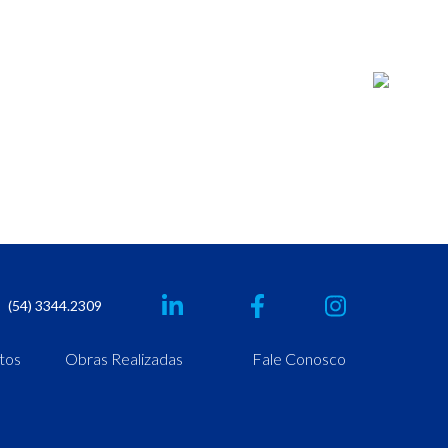
(54) 3344.2309
tos
Obras Realizadas
Fale Conosco