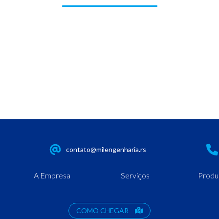
contato@milengenharia.rs
A Empresa
Serviços
Produ
COMO CHEGAR