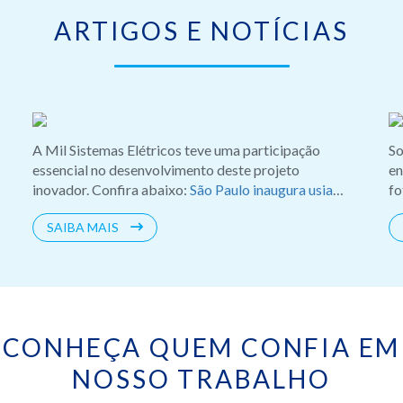
ARTIGOS E NOTÍCIAS
A Mil Sistemas Elétricos teve uma participação
So
essencial no desenvolvimento deste projeto
en
inovador. Confira abaixo:
São Paulo inaugura usian
fo
solar flutuante na represa Billings
Primeira etapa
in
SAIBA MAIS
da maior usina solar do Brasil está pronta | Jornal
ex
da Band
qu
As
em
CONHEÇA QUEM CONFIA EM
NOSSO TRABALHO