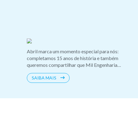
Abril marca um momento especial para nós:
completamos 15 anos de história e também
queremos compartilhar que Mil Engenharia
Elétrica passa a ser MIL Sistemas Elétricos. ????
SAIBA MAIS
Essa mudança representa nossa evolução, o
crescimento de nossa atuação e a busca constante
por soluções mais completas e inovadoras.
Seguimos firmes no compromisso que trouxemos
até aqui: entregar excelência, tecnologia e
segurança em cada projeto elétrico e fotovoltaico.
????? Obrigado a todos os clientes, parceiros e
colaboradores que fazem parte dessa jornada.
Juntos, criamos um futuro eletrizante! ????