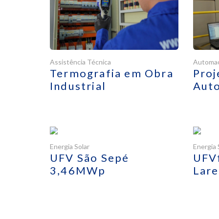
Assistência Técnica
Automa
Termografia em Obra
Pro
Industrial
Auto
Energia Solar
Energia 
UFV São Sepé
UFVf
3,46MWp
Lar