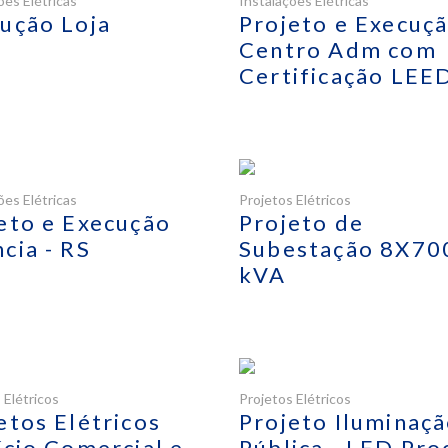
ões Elétricas
Instalações Elétricas
ução Loja
Projeto e Execuç
Centro Adm com
Certificação LEE
ões Elétricas
Projetos Elétricos
eto e Execução
Projeto de
cia - RS
Subestação 8X70
kVA
 Elétricos
Projetos Elétricos
etos Elétricos
Projeto Iluminaç
ício Comercial e
Pública - LED Pro