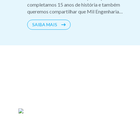
completamos 15 anos de história e também
queremos compartilhar que Mil Engenharia
Elétrica passa a ser MIL Sistemas Elétricos. ????
SAIBA MAIS
Essa mudança representa nossa evolução, o
crescimento de nossa atuação e a busca constante
por soluções mais completas e inovadoras.
Seguimos firmes no compromisso que trouxemos
até aqui: entregar excelência, tecnologia e
segurança em cada projeto elétrico e fotovoltaico.
????? Obrigado a todos os clientes, parceiros e
colaboradores que fazem parte dessa jornada.
Juntos, criamos um futuro eletrizante! ????