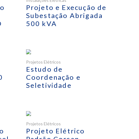
Instalações Elétricas
ão
Projeto e Execução de
Subestação Abrigada
D
500 kVA
Projetos Elétricos
Estudo de
0
Coordenação e
Seletividade
Projetos Elétricos
ão
Projeto Elétrico
cel
Padrão Corsan