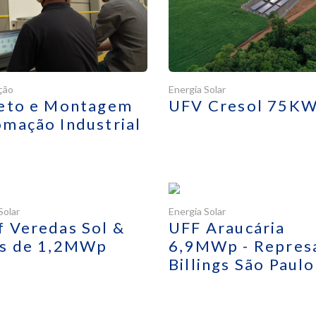
ção
Energia Solar
jeto e Montagem
UFV Cresol 75K
mação Industrial
Solar
Energia Solar
 Veredas Sol &
UFF Araucária
es de 1,2MWp
6,9MWp - Repres
Billings São Paulo