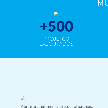
MU
+
500
PROJETOS
EXECUTADOS
Abril marca um momento especial para nós: