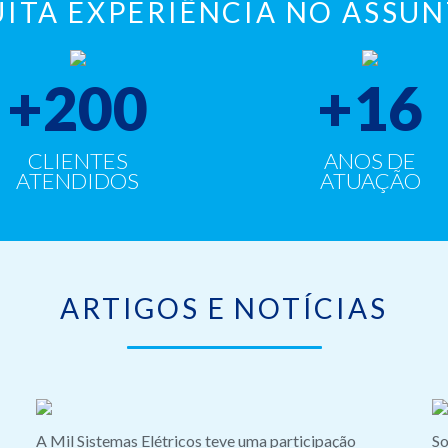
ITA EXPERIÊNCIA NO ASSU
+
200
+
16
CLIENTES
ANOS DE
ATENDIDOS
ATUAÇÃO
ARTIGOS E NOTÍCIAS
A Mil Sistemas Elétricos teve uma participação
So