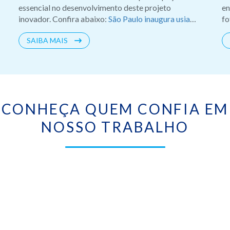
essencial no desenvolvimento deste projeto
en
inovador. Confira abaixo:
São Paulo inaugura usian
fo
solar flutuante na represa Billings
Primeira etapa
in
SAIBA MAIS
da maior usina solar do Brasil está pronta | Jornal
ex
da Band
qu
As
em
CONHEÇA QUEM CONFIA EM
NOSSO TRABALHO