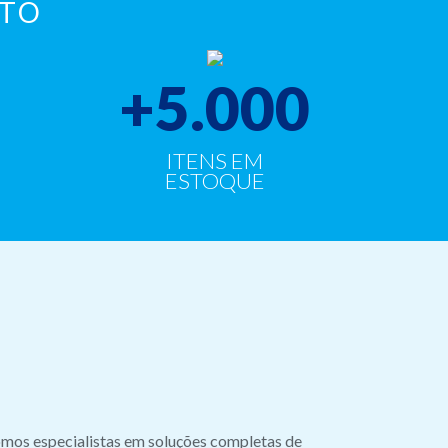
NTO
+
5.000
ITENS EM
ESTOQUE
mos especialistas em soluções completas de
Nós da MI